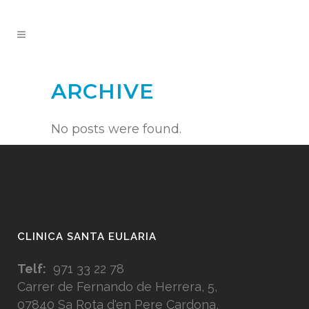
ARCHIVE
No posts were found.
CLINICA SANTA EULARIA
Telf:
971 33 22 78
Carrer de Fernando de Herrera, 5,
07840 Sa Rota d'en Pere Cardona,